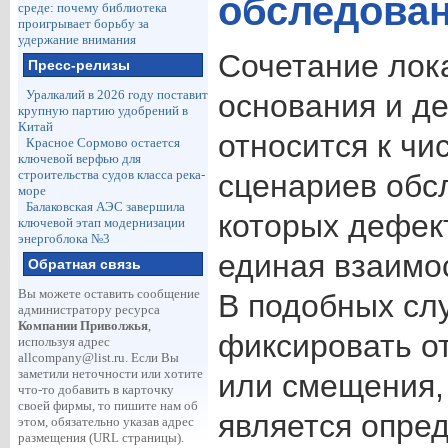
обследован
среде: почему библиотека
проигрывает борьбу за
удержание внимания
Сочетание лок
Пресс-релизы
Уралкалий в 2026 году поставит
основания и д
крупную партию удобрений в
Китай
относится к чи
Красное Сормово остается
ключевой верфью для
строительства судов класса река-
сценариев обс
море
Балаковская АЭС завершила
которых дефек
ключевой этап модернизации
энергоблока №3
единая взаимо
Обратная связь
Вы можете оставить сообщение
В подобных сл
администратору ресурса
Компании Приволжья
,
фиксировать о
используя адрес
allcompany@list.ru
. Если Вы
заметили неточности или хотите
или смещения,
что-то добавить в карточку
своей фирмы, то пишите нам об
является опре
этом, обязательно указав адрес
размещения (URL страницы).