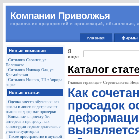
Компании Приволжья
справочник предприятий и организаций, объявления, 
главная
фирм
Новые компании
Я
ищу:
Ситилинк Саранск, ул.
Полежаева
Каталог стат
Ситилинк Йошкар-Ола, ул
Кремлёвская
Ситилинк Ижевск, ТЦ «Аврора
Главная страница
Строительство. Недв
парк»
Как сочета
Новые статьи
просадок о
Оценка вместо обучения: как
школы и лицеи подстраивают
знание под формат проверки
деформаци
Внимание к проекту без
интереса к процессу: как
выявляетс
киностудии теряют длительное
участие аудитории
Тихое пространство в шумной