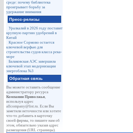
среде: почему библиотека
проигрывает борьбу за
удержание внимания
Пресс-релизы
Уралкалий в 2026 году поставит
крупную партию удобрений в
Китай
Красное Сормово остается
ключевой верфью для
строительства судов класса река-
море
Балаковская АЭС завершила
ключевой этап модернизации
энергоблока №3
Обратная связь
Вы можете оставить сообщение
администратору ресурса
Компании Приволжья
,
используя адрес
allcompany@list.ru
. Если Вы
заметили неточности или хотите
что-то добавить в карточку
своей фирмы, то пишите нам об
этом, обязательно указав адрес
размещения (URL страницы).