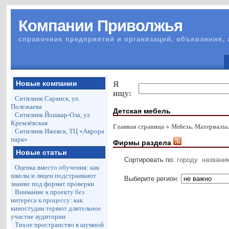
Компании Приволжья
справочник предприятий и организаций, объявления, 
Новые компании
Я
ищу:
Ситилинк Саранск, ул.
Полежаева
Детская мебель
Ситилинк Йошкар-Ола, ул
Кремлёвская
Главная страница
Мебель. Материалы
Ситилинк Ижевск, ТЦ «Аврора
парк»
Фирмы раздела
Новые статьи
Сортировать по:
городу
названи
Оценка вместо обучения: как
школы и лицеи подстраивают
Выберите регион:
знание под формат проверки
Внимание к проекту без
интереса к процессу: как
киностудии теряют длительное
участие аудитории
Тихое пространство в шумной