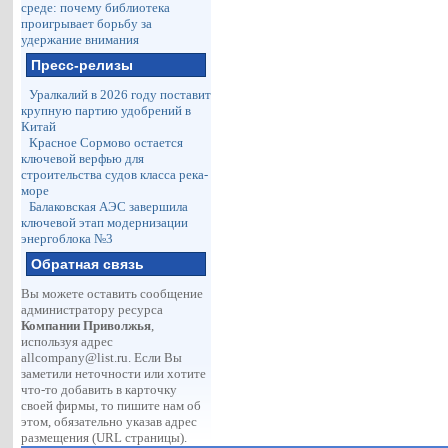
среде: почему библиотека
проигрывает борьбу за
удержание внимания
Пресс-релизы
Уралкалий в 2026 году поставит
крупную партию удобрений в
Китай
Красное Сормово остается
ключевой верфью для
строительства судов класса река-
море
Балаковская АЭС завершила
ключевой этап модернизации
энергоблока №3
Обратная связь
Вы можете оставить сообщение
администратору ресурса
Компании Приволжья
,
используя адрес
allcompany@list.ru
. Если Вы
заметили неточности или хотите
что-то добавить в карточку
своей фирмы, то пишите нам об
этом, обязательно указав адрес
размещения (URL страницы).