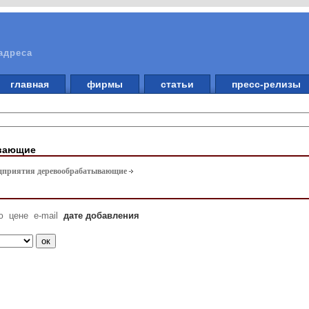
адреса
главная
фирмы
статьи
пресс-релизы
вающие
дприятия деревообрабатывающие
ю
цене
e-mail
дате добавления