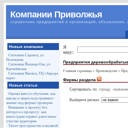
Компании Приволжья
справочник предприятий и организаций, объявления, 
Новые компании
Я
ищу:
Ситилинк Саранск, ул.
Полежаева
Предприятия деревообрабаты
Ситилинк Йошкар-Ола, ул
Кремлёвская
Главная страница
Производство
Пре
Ситилинк Ижевск, ТЦ «Аврора
парк»
Фирмы раздела
Новые статьи
Сортировать по:
городу
названи
Оценка вместо обучения: как
школы и лицеи подстраивают
Выберите регион:
знание под формат проверки
Внимание к проекту без
интереса к процессу: как
киностудии теряют длительное
участие аудитории
Тихое пространство в шумной