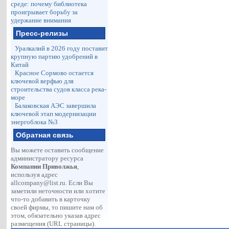
среде: почему библиотека
проигрывает борьбу за
удержание внимания
Пресс-релизы
Уралкалий в 2026 году поставит
крупную партию удобрений в
Китай
Красное Сормово остается
ключевой верфью для
строительства судов класса река-
море
Балаковская АЭС завершила
ключевой этап модернизации
энергоблока №3
Обратная связь
Вы можете оставить сообщение
администратору ресурса
Компании Приволжья
,
используя адрес
allcompany@list.ru
. Если Вы
заметили неточности или хотите
что-то добавить в карточку
своей фирмы, то пишите нам об
этом, обязательно указав адрес
размещения (URL страницы).