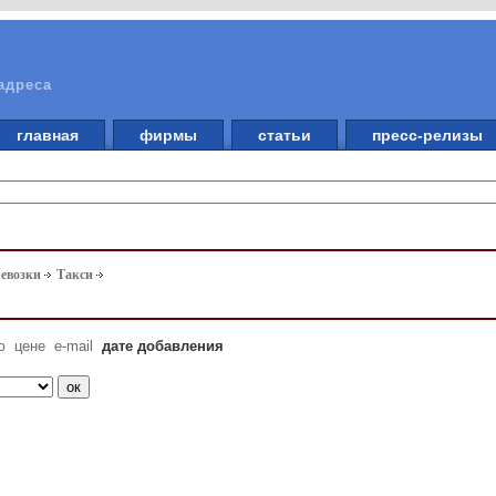
адреса
главная
фирмы
статьи
пресс-релизы
ревозки
Такси
ю
цене
e-mail
дате добавления