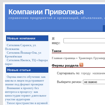
Компании Приволжья
справочник предприятий и организаций, объявления, 
Новые компании
Я
ищу:
Ситилинк Саранск, ул.
Полежаева
Такси
Ситилинк Йошкар-Ола, ул
Кремлёвская
Главная страница
Транспорт. Грузопе
Ситилинк Ижевск, ТЦ «Аврора
парк»
Фирмы раздела
Новые статьи
Сортировать по:
городу
названи
Оценка вместо обучения: как
школы и лицеи подстраивают
Выберите регион:
знание под формат проверки
Внимание к проекту без
интереса к процессу: как
киностудии теряют длительное
участие аудитории
Тихое пространство в шумной