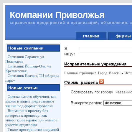
Компании Приволжья
справочник предприятий и организаций, объявления, 
главная
фирм
Новые компании
Я
ищу:
Ситилинк Саранск, ул.
Полежаева
Исправительные учреждения
Ситилинк Йошкар-Ола, ул
Кремлёвская
Главная страница
Город. Власть
Испр
Ситилинк Ижевск, ТЦ «Аврора
парк»
Фирмы раздела
Новые статьи
Сортировать по:
городу
названи
Оценка вместо обучения: как
школы и лицеи подстраивают
Выберите регион:
знание под формат проверки
Внимание к проекту без
интереса к процессу: как
киностудии теряют длительное
участие аудитории
Тихое пространство в шумной