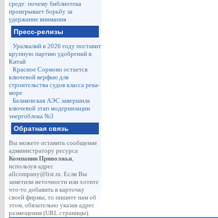
среде: почему библиотека
проигрывает борьбу за
удержание внимания
Пресс-релизы
Уралкалий в 2026 году поставит
крупную партию удобрений в
Китай
Красное Сормово остается
ключевой верфью для
строительства судов класса река-
море
Балаковская АЭС завершила
ключевой этап модернизации
энергоблока №3
Обратная связь
Вы можете оставить сообщение
администратору ресурса
Компании Приволжья
,
используя адрес
allcompany@list.ru
. Если Вы
заметили неточности или хотите
что-то добавить в карточку
своей фирмы, то пишите нам об
этом, обязательно указав адрес
размещения (URL страницы).