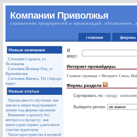
Компании Приволжья
справочник предприятий и организаций, объявления, 
главная
фирм
Новые компании
Я
ищу:
Ситилинк Саранск, ул.
Полежаева
Интернет-провайдеры
Ситилинк Йошкар-Ола, ул
Кремлёвская
Главная страница
Интернет. Связь. И
Ситилинк Ижевск, ТЦ «Аврора
парк»
Фирмы раздела
Новые статьи
Сортировать по:
городу
названи
Оценка вместо обучения: как
школы и лицеи подстраивают
Выберите регион:
знание под формат проверки
Внимание к проекту без
интереса к процессу: как
киностудии теряют длительное
участие аудитории
Тихое пространство в шумной