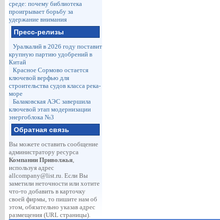
среде: почему библиотека
проигрывает борьбу за
удержание внимания
Пресс-релизы
Уралкалий в 2026 году поставит
крупную партию удобрений в
Китай
Красное Сормово остается
ключевой верфью для
строительства судов класса река-
море
Балаковская АЭС завершила
ключевой этап модернизации
энергоблока №3
Обратная связь
Вы можете оставить сообщение
администратору ресурса
Компании Приволжья
,
используя адрес
allcompany@list.ru
. Если Вы
заметили неточности или хотите
что-то добавить в карточку
своей фирмы, то пишите нам об
этом, обязательно указав адрес
размещения (URL страницы).