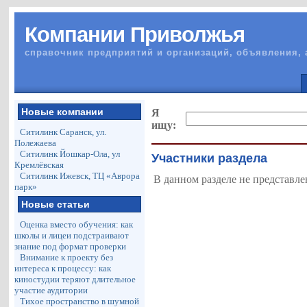
Компании Приволжья
справочник предприятий и организаций, объявления, 
Новые компании
Я
ищу:
Ситилинк Саранск, ул.
Полежаева
Ситилинк Йошкар-Ола, ул
Участники раздела
Кремлёвская
Ситилинк Ижевск, ТЦ «Аврора
В данном разделе не представле
парк»
Новые статьи
Оценка вместо обучения: как
школы и лицеи подстраивают
знание под формат проверки
Внимание к проекту без
интереса к процессу: как
киностудии теряют длительное
участие аудитории
Тихое пространство в шумной