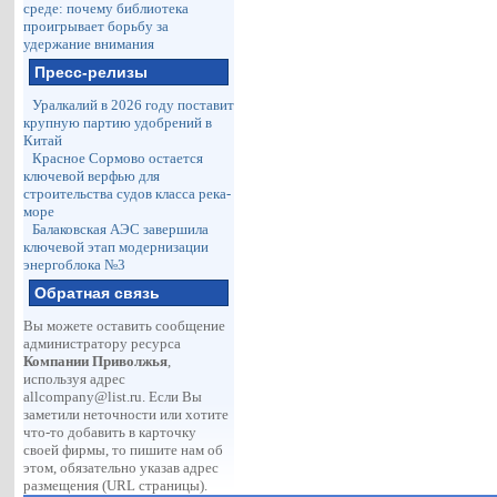
среде: почему библиотека
проигрывает борьбу за
удержание внимания
Пресс-релизы
Уралкалий в 2026 году поставит
крупную партию удобрений в
Китай
Красное Сормово остается
ключевой верфью для
строительства судов класса река-
море
Балаковская АЭС завершила
ключевой этап модернизации
энергоблока №3
Обратная связь
Вы можете оставить сообщение
администратору ресурса
Компании Приволжья
,
используя адрес
allcompany@list.ru
. Если Вы
заметили неточности или хотите
что-то добавить в карточку
своей фирмы, то пишите нам об
этом, обязательно указав адрес
размещения (URL страницы).